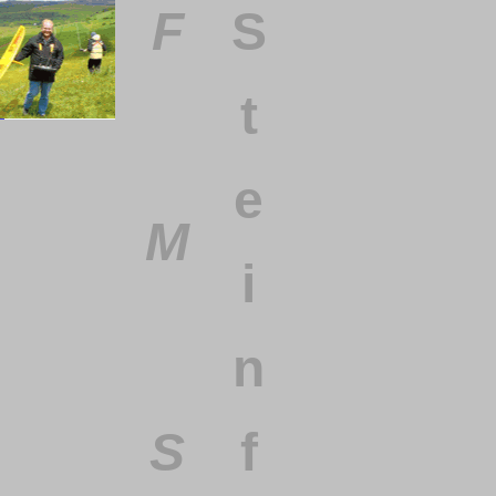
F
S
t
e
M
i
n
S
f